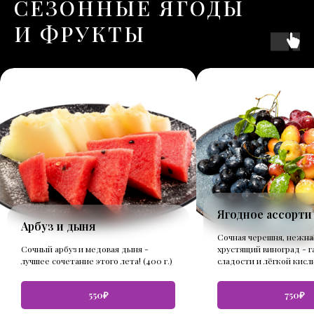
СЕЗОННЫЕ ЯГОДЫ
И ФРУКТЫ
Ягодное ассорти
Арбуз и дыня
Сочная черешня, нежная
Сочный арбуз и медовая дыня -
хрустящий виноград - 
лучшее сочетание этого лета! (400 г.)
сладости и лёгкой кислин
550₽
750₽