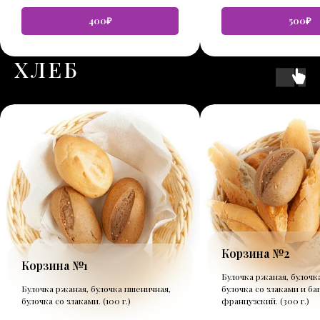
400₽
500₽
ХЛЕБ
Корзина №2
Корзина №1
Булочка ржаная, булочк
Булочка ржаная, булочка пшеничная,
булочка со злаками и ба
булочка со злаками. (100 г.)
французский. (300 г.)