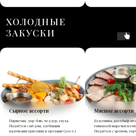
ХОЛОДНЫЕ
ЗАКУСКИ
Сырное ассорти
Мясное ассорти
Пармезан, дор-блю, чеддер, гауда.
Буженина, ростбиф из 
Подаётся с мёдом, хлебными
говяжьей вырезки и гов
палочками гриссини и орехами (200 г.)
Подаётся с хреном, горчи