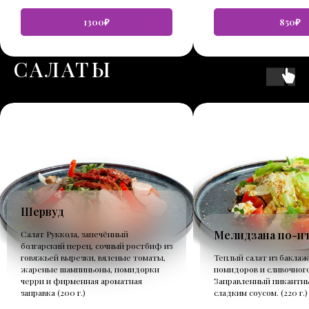
1300₽
850₽
САЛАТЫ
Шервуд
Мелидзана по-и
Салат Руккола, запечённый
болгарский перец, сочный ростбиф из
говяжьей вырезки, вяленые томаты,
Теплый салат из баклаж
жареные шампиньоны, помидорки
помидоров и сливочного
черри и фирменная ароматная
Заправленный пикантн
заправка (200 г.)
сладким соусом. (220 г.)