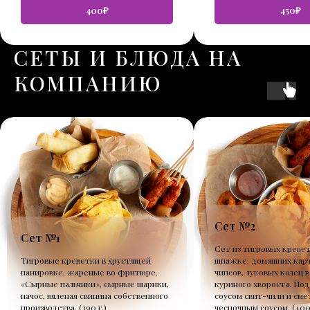
400₽
450₽
СЕТЫ И БЛЮДА НА
КОМПАНИЮ
Сет №2
Сет №1
Сет из тигровых кревет
Тигровые креветки в хрустящей
шпажке, домашних кар
панировке, жареные во фритюре,
чипсов, луковых колец в
«Сырные пальчики», сырные шарики,
куриного хвороста. Под
начос, вяленая свинина собственного
соусом свит-чили и сме
производства. (390 г.)
чесночным соусом. (400 