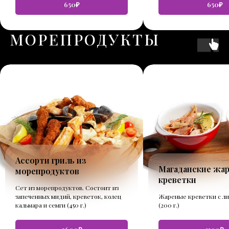
650₽
650₽
МОРЕПРОДУКТЫ
Ассорти гриль из
Магаданские жа
морепродуктов
креветки
Сет из морепродуктов. Состоит из
запеченных мидий, креветок, колец
Жареные креветки с л
кальмара и семги (450 г.)
(200 г.)