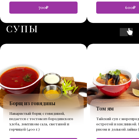
700₽
600₽
СУПЫ
Борщ из говядины
Том ям
Наваристый борщ с говядиной,
подается с тостом из бородинского
Тайский суп с морепро
хлеба, ломтиком сала, сметаной и
остротой и кислинкой. 
горчицей (400 г.)
рисом и долькой лайма (