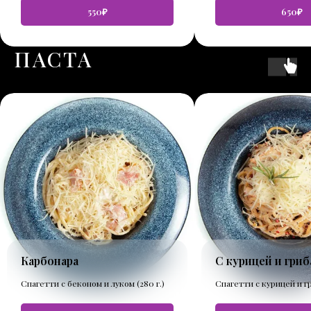
550₽
650₽
ПАСТА
Карбонара
С курицей и гри
Спагетти с беконом и луком (280 г.)
Спагетти с курицей и гр