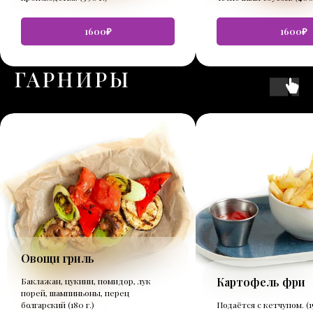
1600₽
1600₽
ГАРНИРЫ
Овощи гриль
Картофель фри
Баклажан, цукини, помидор, лук
порей, шампиньоны, перец
болгарский (180 г.)
Подаётся с кетчупом. (15