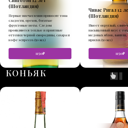
Синготон 12 лет
(Шотландия)
Чивас Ригал 12 л
(Шотландия)
Первые впечатления приносят тона
сладости, орехов, богатые
фруктовые ноты. Следом
Имеет округлый, сливо
проявляются теплые и приятные
насыщенный вкус с тон
оттенки черной смородины, сахара и
медовых яблок, ванили,
кофе эспрессо.(50 мл.)
ириски.(50 мл.)
1150₽
1150₽
КОНЬЯК