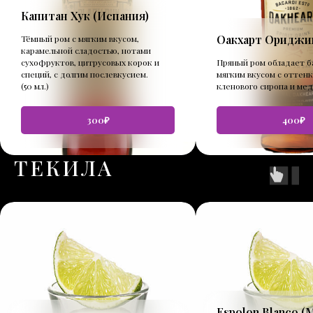
Капитан Хук (Испания)
Оакхарт Ориджи
Тёмный ром с мягким вкусом,
карамельной сладостью, нотами
сухофруктов, цитрусовых корок и
Пряный ром обладает б
специй, с долгим послевкусием.
мягким вкусом с оттенк
(50 мл.)
кленового сиропа и меда
300₽
400₽
ТЕКИЛА
Espolon Blanco (