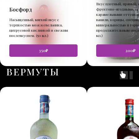
Вкус плотный, пряный, 
Босфорд
фруктово-ягодными, ц
карамельными оттенка
Насыщенный, мягкий вкус с
ванили, корицы, специй
терпкостью можжевельника,
минеральностью и горь
цитрусовой кислинкой и свежим
продолжительным после
послевкусием. (50 мл.)
мл.)
350₽
200₽
ВЕРМУТЫ