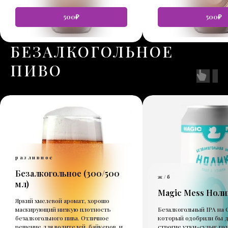
500₽
500₽
БЕЗАЛКОГОЛЬНОЕ
ПИВО
разливное
Безалкогольное (
300/500
ж/б
мл
)
Magic Mess Ноли
Яркий хмелевой аромат, хорошо
маскирующий низкую плотность
Безалкогольный IPA на C
безалкогольного пива. Отличное
который одобрили бы 
решение для водителей, байкеров, и
строгие утки-судьи: гол