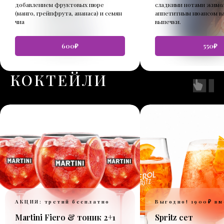
добавлением фруктовых пюре
сладкими нотами жимо
(манго, грейпфрута, ананаса) и семян
аппетитным нюансом в
чиа
выпечки.
600₽
550₽
КОКТЕЙЛИ
АКЦИЯ: третий бесплатно
Выгодно! 1900₽ вм
Martini Fiero & тоник 2+1
Spritz сет