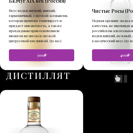
Балчуг XIX век (Россия)
Чистые Росы (Ро
Вкус водки питкий, мягкий,
гармоничный, с ноткой женьшеня,
которая приятно тонизирует и
Первая органик-водка 
придает пикантность, а также
качества, не имеющая а
прохладным прикосновением
российском алкогольно
нюансов мелиссы и свежей
водки мягкий, нежный,
цитрусовой кислинкой. (50 мл.)
классический вкус.(50 мл
300₽
400₽
ДИСТИЛЛЯТ