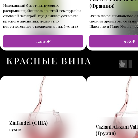
(Франция)
Изысканный букет цитрусовых,
раскрывающийся шелковистой текстурой и
сложной палитрой, где доминируют ноты
Изысканное шампанское с 
красного апельсина, деликатно
свежим ароматом, созданно
переплетенные с нюансами розы. (750 мл.)
Шардоне и Пино Менье. (75
12000₽
9550₽
КРАСНЫЕ ВИНА
Zinfandel
(США)
Vaziani Alazani Val
сухое
(
Грузия
)