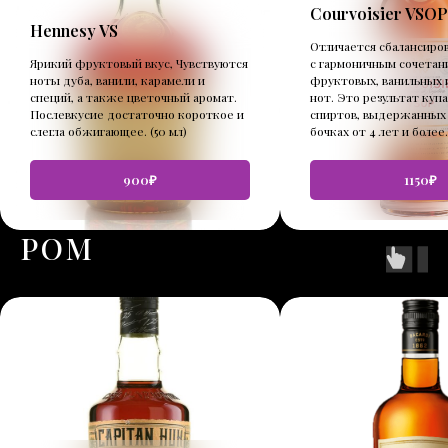
Courvoisier VSOP
Hennesy VS
Отличается сбалансиро
Ярикий фруктовый вкус, Чувствуются
с гармоничным сочетан
ноты дуба, ванили, карамели и
фруктовых, ванильных 
специй, а также цветочный аромат.
нот. Это результат куп
Послевкусие достаточно короткое и
спиртов, выдержанных 
слегла обжигающее. (50 мл)
бочках от 4 лет и более. 
900₽
1150₽
РОМ