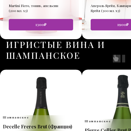
Martini Fiero, тоник, апельсин
Апероль Spritz, Кампари
(200 мл. х3)
Spritz (300 мл. х3)
1300₽
1900₽
ИГРИСТЫЕ ВИНА И
ШАМПАНСКОЕ
Шампанское
Шампанское
Decelle Freres Brut
(Франция)
Pierre Cellier Brut 