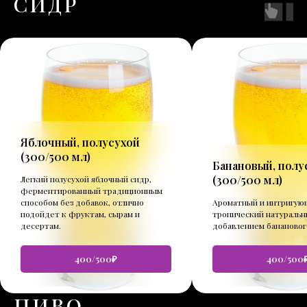
СИДР
Яблочный, полусухой
(
300/500 мл
)
Банановый, полу
(
300/500 мл
)
Легкий полусухой яблочный сидр,
ферментированный традиционным
способом без добавок, отлично
Ароматный и интригую
подойдет к фруктам, сырам и
тропический натуральн
десертам.
добавлением банановог
400/500₽
400/500
ПИВО