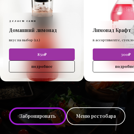
делаем сами
Домашний лимонад
Лимонад Крафт
вкус на выбор (1л.)
в ассортименте, стекло 
850₽
300₽
подробнее
подробне
Забронировать
Меню рестобара