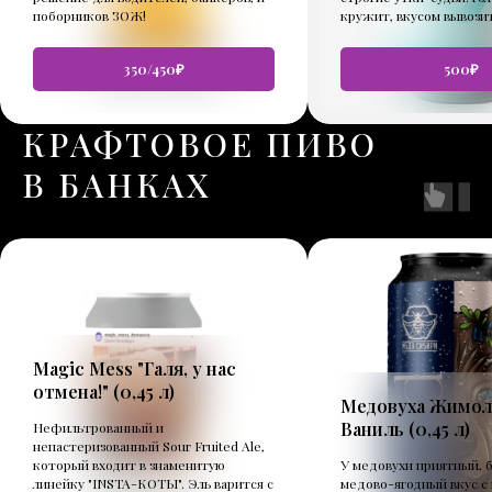
поборников ЗОЖ!
кружит, вкусом вывозит
350/450₽
500₽
КРАФТОВОЕ ПИВО
В БАНКАХ
Magic Mess "Галя, у нас
отмена!" (
0,45 л
)
Медовуха Жимол
Ваниль (
0,45 л
)
Нефильтрованный и
непастеризованный Sour Fruited Ale,
который входит в знаменитую
У медовухи приятный, 
линейку "INSTA-КОТЫ". Эль варится с
медово-ягодный вкус с