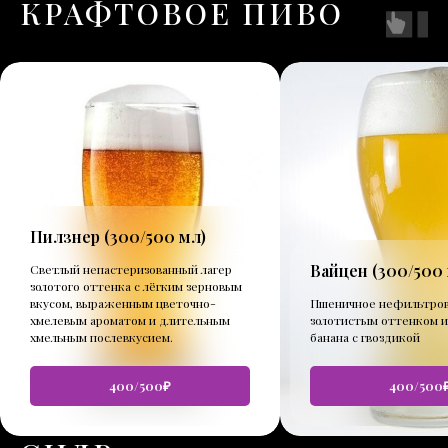
КРАФТОВОЕ ПИВО
Пилзнер (
300/500 мл
)
Вайцен (
300/500
Светлый непастеризованный лагер
золотого оттенка с лёгким зерновым
вкусом, выраженным цветочно-
Пшеничное нефильтров
хмелевым ароматом и длительным
золотистым оттенком и
хмельным послевкусием.
банана с гвоздикой
400/500₽
400/500