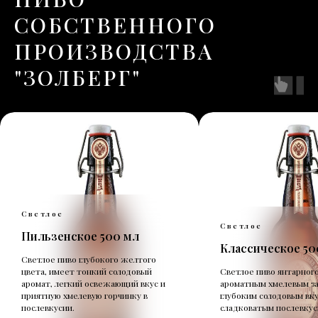
СОБСТВЕННОГО
ПРОИЗВОДСТВА
"ЗОЛБЕРГ"
Светлое
Светлое
Пильзенское 500 мл
Классическое 50
Светлое пиво глубокого желтого
цвета, имеет тонкий солодовый
Светлое пиво янтарного
аромат, легкий освежающий вкус и
ароматным хмелевым за
приятную хмелевую горчинку в
глубоким солодовым вку
послевкусии.
сладковатым послевкус