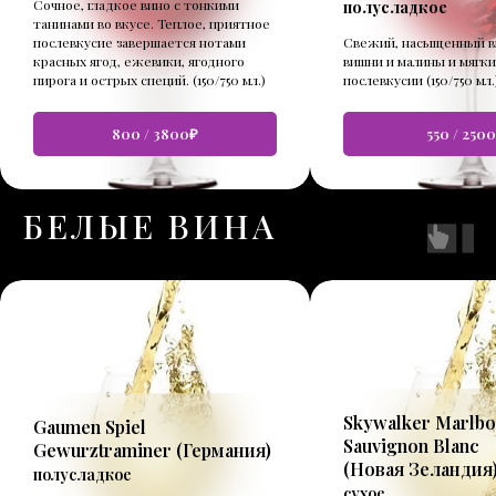
Сочное, гладкое вино с тонкими
полусладкое
танинами во вкусе. Теплое, приятное
послевкусие завершается нотами
Свежий, насыщенный в
красных ягод, ежевики, ягодного
вишни и малины и мягк
пирога и острых специй. (150/750 мл.)
послевкусии (150/750 мл.
800 / 3800₽
550 / 250
БЕЛЫЕ ВИНА
Skywalker Marlb
Gaumen Spiel
Sauvignon Blanc
Gewurztraminer
(Германия)
(
Новая Зеландия
полусладкое
сухое