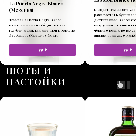
La Puerta Negra Blanco
(Мексика)
молодая текила без вы
разливается в бутылки 
Текила La Puerta Negra Blanco
дистилляции. В аромат
изготовлена из 100% дистиллята
цитрусовых, тропическ
голубой агавы, выращенной в регионе
чёрного перца, во вкусе
Лос Альтос (Халиско). (50 мл.)
ананас и ваниль. (50 мл.)
550₽
550₽
ШОТЫ И
НАСТОЙКИ