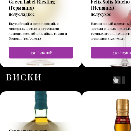
Green Label Riesling
Felix Solis Mucho
(Германия)
(Испания)
полусладкое
полусухое
Вкус лёгкий и освежающий, с
Насыщенный аромат ви
минеральностью и оттенками
нотами спелых красных
лемонграсса, яблока, айвы, груши и
темных ягод и делика
бриоши.(150/750мл.)
штрихами (150/750мл.)
550 / 2600₽
550 / 250
ВИСКИ