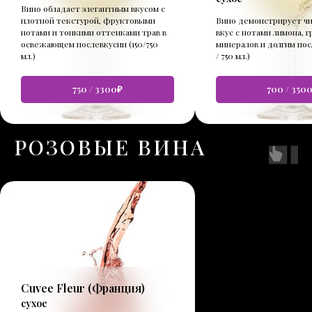
Вино обладает элегантным вкусом с
плотной текстурой, фруктовыми
Вино демонстрирует ч
нотами и тонкими оттенками трав в
вкус с нотами лимона, 
освежающем послевкусии (150/750
минералов и долгим пос
мл.)
/ 750 мл.)
750 / 3300₽
700 / 350
РОЗОВЫЕ ВИНА
Cuvee Fleur
(Франция)
сухое