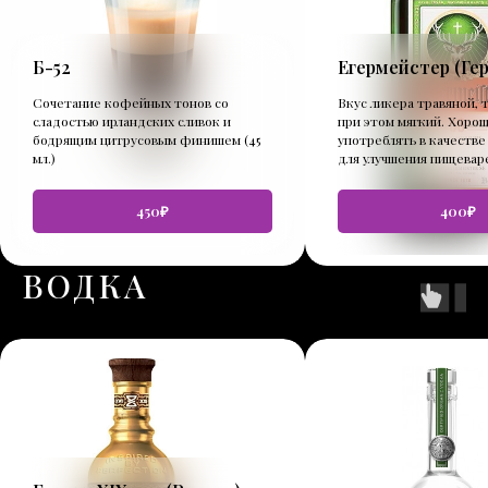
Б-52
Егермейстер (Ге
Сочетание кофейных тонов со
Вкус ликера травяной, 
сладостью ирландских сливок и
при этом мягкий. Хоро
бодрящим цитрусовым финишем (45
употреблять в качеств
мл.)
для улучшения пищеваре
450₽
400₽
ВОДКА